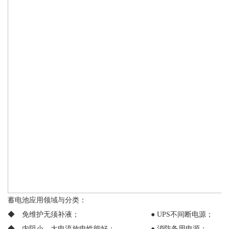
蓄电池应用领域与分类：
◆ 免维护无须补液； ● UPS不间断电源；
◆ 内阻小，大电流放电性能好； ● 消防备用电源；