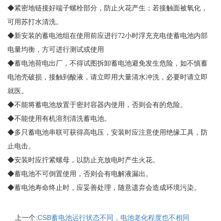
◆紧密地链接好端子螺栓部分，防止火花产生；若接触面被氧化，
可用苏打水清洗。
◆新安装的蓄电池组在使用前应进行72小时浮充充电使蓄电池内部
电量均衡，方可进行测试或使用
◆蓄电池荷电出厂，不得试图拆卸蓄电池避免发生危险，如不慎蓄
电池壳破损，接触到酸液，请立即用大量清水冲洗，必要时请立即
就医。
◆不能将蓄电池放置于密封容器内使用，否则会有的危险。
◆不能使用有机溶剂清洗蓄电池。
◆多只蓄电池串联可获得高电压，安装时应注意使用绝缘工具，防
止电击。
◆安装时应拧紧螺母，以防止充放电时产生火花。
◆蓄电池不可倒置使用，否则会有电解液漏出。
◆蓄电池寿命终止时，应妥善处理，随意遗弃会造成环境污染。
上一个:
CSB蓄电池运行状态不同，电池老化程度也不相同