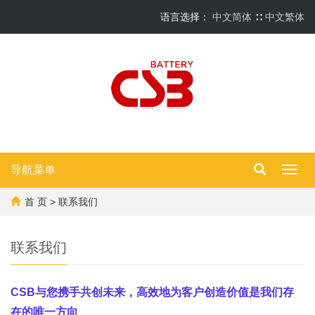
语言选择：
中文简体
∷
中文繁体
导航菜单
Toggl
navig
首 页
> 联系我们
联系我们
C
SB
与您携手共创未来，
高效地为客户创造价值是我们存
在的唯一
方向