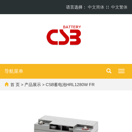
语言选择：
中文简体
∷
中文繁体
导航菜单
Toggl
navig
首 页
>
产品展示
> CSB蓄电池HRL1280W FR