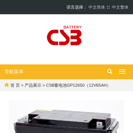
语言选择：
中文简体
∷
中文繁体
导航菜单
Toggl
navig
首 页
>
产品展示
> CSB蓄电池GP12650（12V65AH）